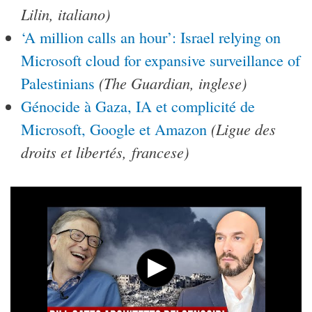
Lilin, italiano)
‘A million calls an hour’: Israel relying on
Microsoft cloud for expansive surveillance of
(The Guardian, inglese)
Palestinians
Génocide à Gaza, IA et complicité de
(Ligue des
Microsoft, Google et Amazon
droits et libertés, francese)