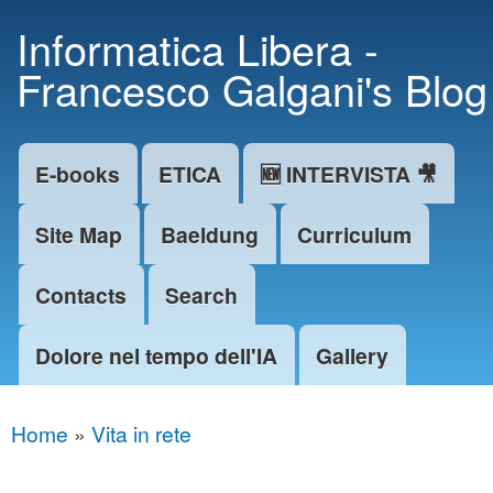
Skip to
Informatica Libera -
main
Francesco Galgani's Blog
content
E-books
ETICA
🆕 INTERVISTA 🎥
Main menu
Site Map
Baeldung
Curriculum
Contacts
Search
Dolore nel tempo dell'IA
Gallery
Home
»
Vita in rete
You are here