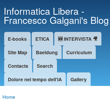
Skip to
Informatica Libera -
main
Francesco Galgani's Blog
content
E-books
ETICA
🆕 INTERVISTA 🎥
Main menu
Site Map
Baeldung
Curriculum
Contacts
Search
Dolore nel tempo dell'IA
Gallery
Home
You are here