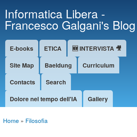
Skip to
Informatica Libera -
main
Francesco Galgani's Blog
content
E-books
ETICA
🆕 INTERVISTA 🎥
Main menu
Site Map
Baeldung
Curriculum
Contacts
Search
Dolore nel tempo dell'IA
Gallery
Home
»
Filosofia
You are here