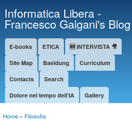
Skip to
Informatica Libera -
main
Francesco Galgani's Blog
content
E-books
ETICA
🆕 INTERVISTA 🎥
Main menu
Site Map
Baeldung
Curriculum
Contacts
Search
Dolore nel tempo dell'IA
Gallery
Home
»
Filosofia
You are here