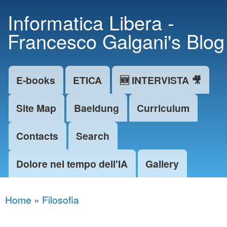
Skip to
Informatica Libera -
main
Francesco Galgani's Blog
content
E-books
ETICA
🆕 INTERVISTA 🎥
Main menu
Site Map
Baeldung
Curriculum
Contacts
Search
Dolore nel tempo dell'IA
Gallery
Home
»
Filosofia
You are here