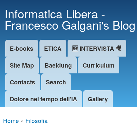
Skip to
Informatica Libera -
main
Francesco Galgani's Blog
content
E-books
ETICA
🆕 INTERVISTA 🎥
Main menu
Site Map
Baeldung
Curriculum
Contacts
Search
Dolore nel tempo dell'IA
Gallery
Home
»
Filosofia
You are here