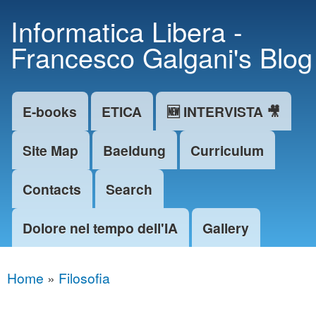
Skip to
Informatica Libera -
main
Francesco Galgani's Blog
content
E-books
ETICA
🆕 INTERVISTA 🎥
Main menu
Site Map
Baeldung
Curriculum
Contacts
Search
Dolore nel tempo dell'IA
Gallery
Home
»
Filosofia
You are here