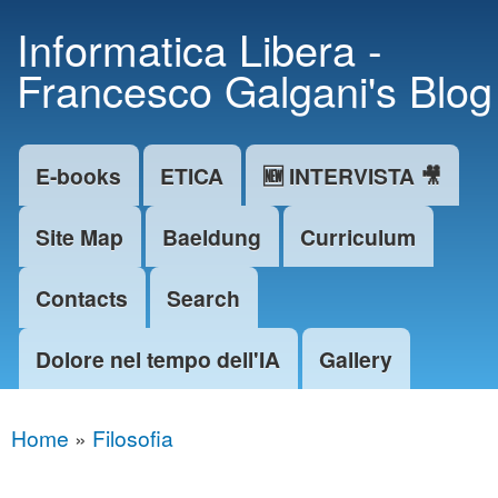
Skip to
Informatica Libera -
main
Francesco Galgani's Blog
content
E-books
ETICA
🆕 INTERVISTA 🎥
Main menu
Site Map
Baeldung
Curriculum
Contacts
Search
Dolore nel tempo dell'IA
Gallery
Home
»
Filosofia
You are here