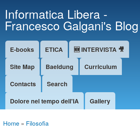
Skip to
Informatica Libera -
main
Francesco Galgani's Blog
content
E-books
ETICA
🆕 INTERVISTA 🎥
Main menu
Site Map
Baeldung
Curriculum
Contacts
Search
Dolore nel tempo dell'IA
Gallery
Home
»
Filosofia
You are here