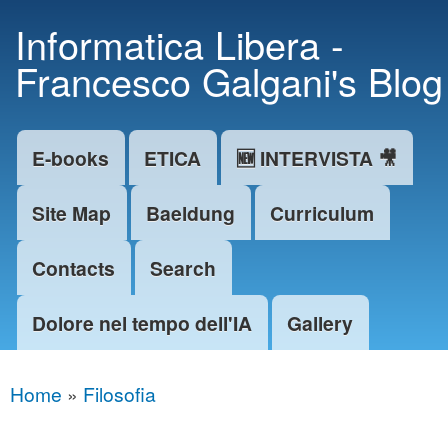
Skip to
Informatica Libera -
main
Francesco Galgani's Blog
content
E-books
ETICA
🆕 INTERVISTA 🎥
Main menu
Site Map
Baeldung
Curriculum
Contacts
Search
Dolore nel tempo dell'IA
Gallery
Home
»
Filosofia
You are here