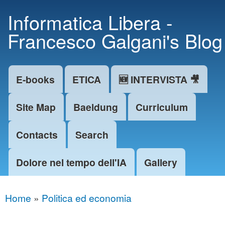
Skip to
Informatica Libera -
main
Francesco Galgani's Blog
content
E-books
ETICA
🆕 INTERVISTA 🎥
Main menu
Site Map
Baeldung
Curriculum
Contacts
Search
Dolore nel tempo dell'IA
Gallery
Home
»
Politica ed economia
You are here