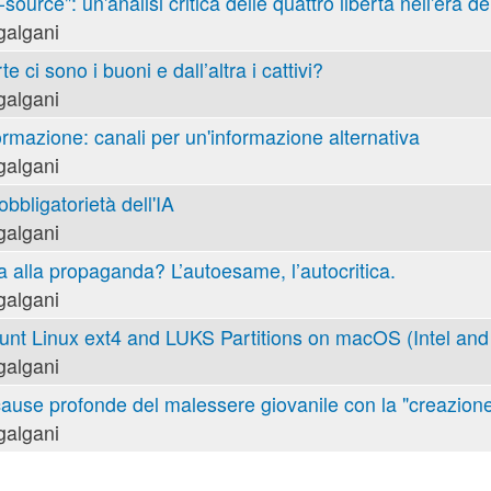
ource": un'analisi critica delle quattro libertà nell'era de
galgani
e ci sono i buoni e dall’altra i cattivi?
galgani
ormazione: canali per un'informazione alternativa
galgani
obbligatorietà dell'IA
galgani
va alla propaganda? L’autoesame, l’autocritica.
galgani
nt Linux ext4 and LUKS Partitions on macOS (Intel and 
galgani
cause profonde del malessere giovanile con la "creazione
galgani