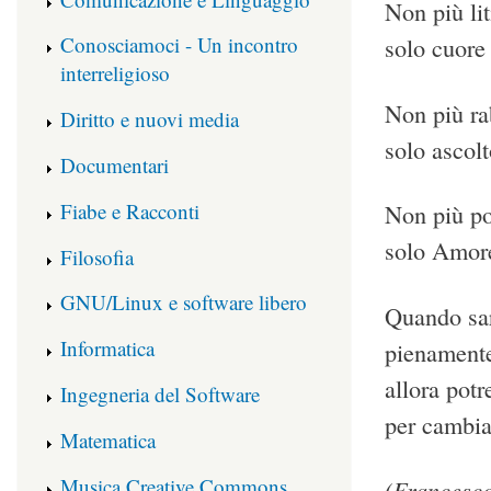
Non più lit
Conosciamoci - Un incontro
solo cuore
interreligioso
Non più ra
Diritto e nuovi media
solo ascolt
Documentari
Fiabe e Racconti
Non più po
solo Amor
Filosofia
GNU/Linux e software libero
Quando sa
Informatica
pienamente
allora pot
Ingegneria del Software
per cambiar
Matematica
Musica Creative Commons
(Francesc