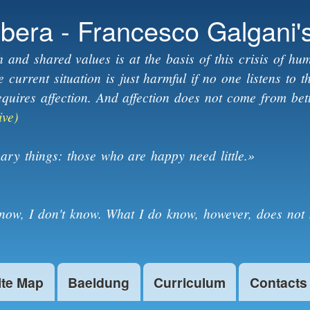
Skip to
ibera - Francesco Galgani'
main
content
h and shared values is at the basis of this crisis of hum
current situation is just harmful if no one listens to 
equires affection. And affection does not come from bet
ive)
ary things: those who are happy need little.»
know, I don't know. What I do know, however, does not 
ite Map
Baeldung
Curriculum
Contacts