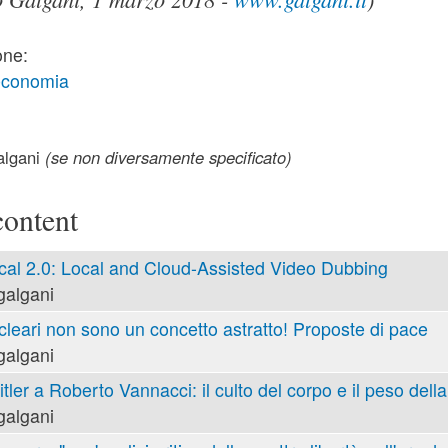
one:
 economia
lgani
(se non diversamente specificato)
content
cal 2.0: Local and Cloud-Assisted Video Dubbing
galgani
cleari non sono un concetto astratto! Proposte di pace
galgani
tler a Roberto Vannacci: il culto del corpo e il peso della
galgani