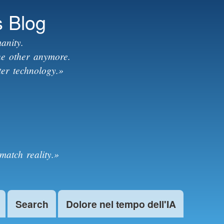
s Blog
anity.
the other anymore.
ter technology.»
match reality.»
Search
Dolore nel tempo dell'IA