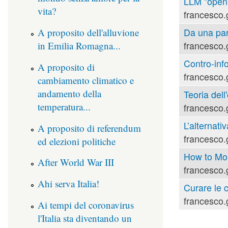
LLM "open-s
vita?
francesco.
Da una part
A proposito dell'alluvione
francesco.
in Emilia Romagna...
Contro-inf
A proposito di
francesco.
cambiamento climatico e
andamento della
Teoria dell'
temperatura...
francesco.
L’alternati
A proposito di referendum
francesco.
ed elezioni politiche
How to Mou
After World War III
francesco.
Ahi serva Italia!
Curare le 
francesco.
Ai tempi del coronavirus
l'Italia sta diventando un