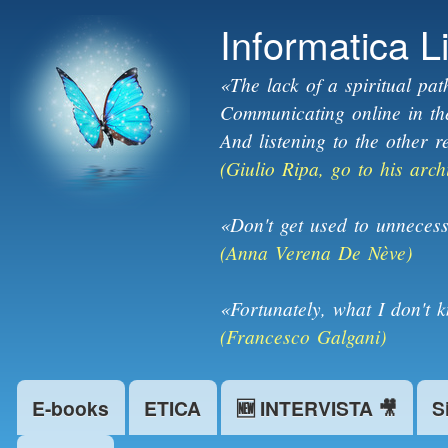
Informatica L
«The lack of a spiritual pat
Communicating online in the 
And listening to the other r
(Giulio Ripa, go to his arch
«Don't get used to unnecess
(Anna Verena De Nève)
«Fortunately, what I don't 
(Francesco Galgani)
E-books
ETICA
🆕 INTERVISTA 🎥
S
Main menu