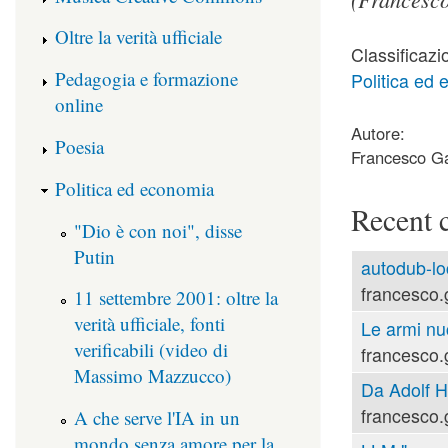
Oltre la verità ufficiale
Classificazi
Pedagogia e formazione
Politica ed
online
Autore:
Poesia
Francesco Ga
Politica ed economia
Recent 
"Dio è con noi", disse
Putin
autodub-lo
francesco.
11 settembre 2001: oltre la
verità ufficiale, fonti
Le armi nu
verificabili (video di
francesco.
Massimo Mazzucco)
Da Adolf Hi
francesco.
A che serve l'IA in un
mondo senza amore per la