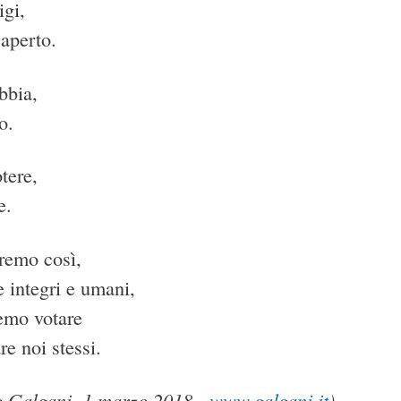
igi,
 aperto.
bbia,
o.
tere,
e.
remo così,
 integri e umani,
remo votare
e noi stessi.
o Galgani, 1 marzo 2018 -
www.galgani.it
)