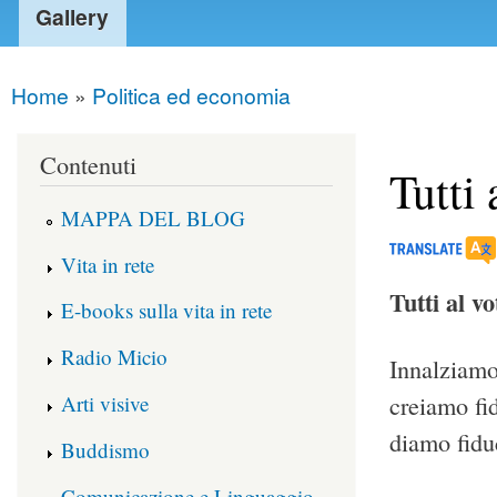
Gallery
Home
»
Politica ed economia
You are here
Contenuti
Tutti 
MAPPA DEL BLOG
Vita in rete
Tutti al vo
E-books sulla vita in rete
Radio Micio
Innalziamo
Arti visive
creiamo fi
diamo fidu
Buddismo
Comunicazione e Linguaggio