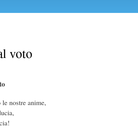
al voto
to
 le nostre anime,
ducia,
cia!