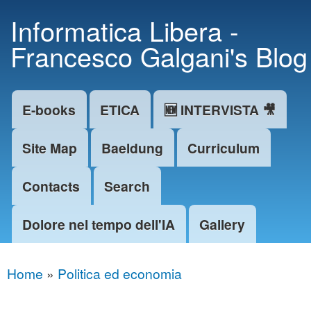
Skip to
Informatica Libera -
main
Francesco Galgani's Blog
content
E-books
ETICA
🆕 INTERVISTA 🎥
Main menu
Site Map
Baeldung
Curriculum
Contacts
Search
Dolore nel tempo dell'IA
Gallery
Home
»
Politica ed economia
You are here