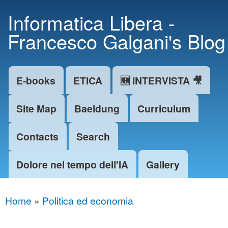
Skip to
Informatica Libera -
main
Francesco Galgani's Blog
content
E-books
ETICA
🆕 INTERVISTA 🎥
Main menu
Site Map
Baeldung
Curriculum
Contacts
Search
Dolore nel tempo dell'IA
Gallery
Home
»
Politica ed economia
You are here